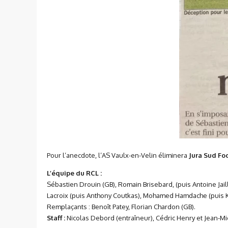
Pour l’anecdote, l’AS Vaulx-en-Velin éliminera
Jura Sud Fo
L’équipe du RCL :
Sébastien Drouin (GB), Romain Brisebard, (puis Antoine Jaill
Lacroix (puis Anthony Coutkas), Mohamed Hamdache (puis K
Remplaçants : Benoît Patey, Florian Chardon (GB).
Staff :
Nicolas Debord (entraîneur), Cédric Henry et Jean-M