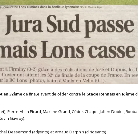
ot en 32ème
de finale avant de céder contre le
Stade Rennais en 16ème
de
et), Pierre-Alain Picard, Maxime Grand, Cédrik Chagot, Julien Dubief, Boubac
evin Gavroy).
ichel Dessemond (adjoints) et Arnaud Darphin (dirigeants)