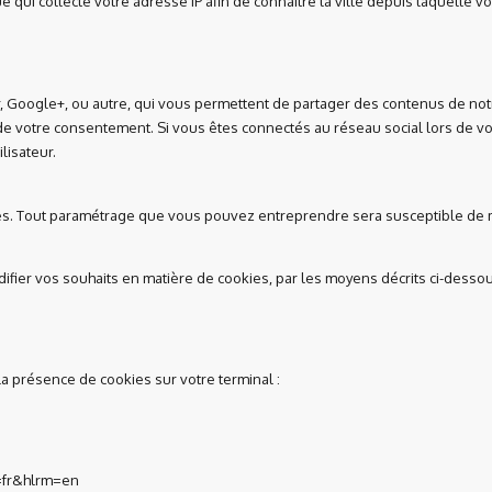
e qui collecte votre adresse IP afin de connaître la ville depuis laquelle
er, Google+, ou autre, qui vous permettent de partager des contenus de not
 de votre consentement. Si vous êtes connectés au réseau social lors de vo
lisateur.
ies. Tout paramétrage que vous pouvez entreprendre sera susceptible de mo
ifier vos souhaits en matière de cookies, par les moyens décrits ci-dessou
a présence de cookies sur votre terminal :
=fr&hlrm=en