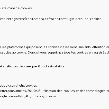
delete-manage-cookies
sites-enregistrent?redirectlocale=fr&redirectslug=Gérer+les+cookies
s plateformes qui posent les cookies via les liens suivants. Attention en 
associés au cookie. Donc si vous supprimez tous les cookies enregistrés d
statistiques déposés par Google Analytics
facebook.com/help/cookies
witter.com/articles/20170518-utilisation-des-cookies-et-des-technologies-si
ogle.com/intl/fr_ALL/policies/privacy/