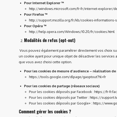
Pour Internet Explorer ™
http://windows.microsoft.com/fr-fr/internet-explorer/
Pour Firefox ™
http://support.mozilla.org/fr/kb/cookies-informations-
Pour Opéra ™
http://help.opera.com/Windows/10.20/fr/cookies.html
Modalités de refus (opt-out)
Vous pouvez également paramétrer directement vos choix sur le
un cookie ayant pour unique objet de désactiver les services 
que vous avez choisi cette option.
Pour les cookies de mesure d’audience – réalisation de 
https://tools.google.com/dlpage/gaoptout?hl=fr
Pour les cookies de partage (réseaux sociaux)
Pour les cookies déposés par Facebook :
https://fr-fr.
Pour les cookies déposés par Twitter :
https://support.t
Pour les cookies déposés par Google+ :
https://www.go
Comment gérer les cookies ?