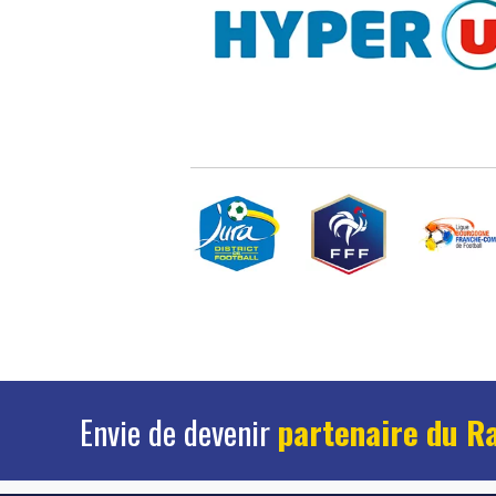
Envie de devenir
partenaire du R