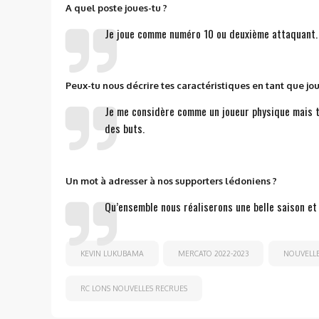
A quel poste joues-tu ?
Je joue comme numéro 10 ou deuxième attaquant.
Peux-tu nous décrire tes caractéristiques en tant que jou
Je me considère comme un joueur physique mais te
des buts.
Un mot à adresser à nos supporters lédoniens ?
Qu’ensemble nous réaliserons une belle saison e
KEVIN LUKUBAMA
MERCATO 2022-2023
NOUVELL
RC LONS NOUVELLES RECRUES