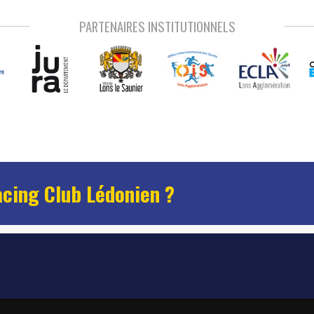
PARTENAIRES INSTITUTIONNELS
acing Club Lédonien ?