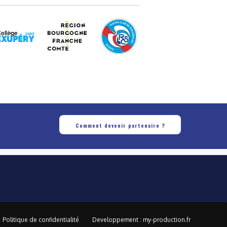
Comment devenir partenaire ?
Politique de confidentialité
Developpement : my-production.fr