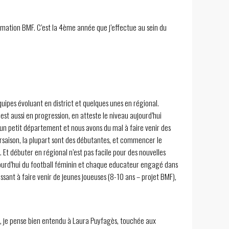
ormation BMF. C’est la 4ème année que j’effectue au sein du
ipes évoluant en district et quelques unes en régional.
st aussi en progression, en atteste le niveau aujourd’hui
 un petit département et nous avons du mal à faire venir des
tersaison, la plupart sont des débutantes, et commencer le
t débuter en régional n’est pas facile pour des nouvelles
ujourd’hui du football féminin et chaque educateur engagé dans
ssant à faire venir de jeunes joueuses (8-10 ans – projet BMF),
on, je pense bien entendu à Laura Puyfagès, touchée aux