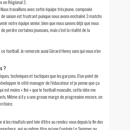
e en Régional 2.
 Nous travaillons avec cette équipe très jeune, composée
t de saison est frustrant puisque nous avons enchaîné 3 matchs
 venir notre équipe senior, bien que nous savons déjà que nous
e de perdre certaines joueuses, mais c’est la réalité de la
ce football. Je remercie aussi Gérard Henry sans qui nous n’en
es ?
tiques, techniques et tactiques que les garçons. D’un point de
ur développer le côté manager de l’éducateur et je pense que ça
ui est moins « fini » que le football masculin, cette idée me
nts. Même si il y a une grosse marge de progression encore, on
ritoire.
 les résultats sont loin d’être au rendez-vous depuis la fin des
da Hegerberg, qui au même titre qu’une Eugénie Le Sommer ou