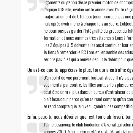
ligaments du genou dès le premier match de champion
L’équipe U18 elle, évolue cette année avec l’élite r
majoritairement de U16 pour jouer pourquoi pas une p
nuls après avoir mené à chaque fois au score. L’object
ne pourrons pas garder l’intégralité du groupe, du fait 
formation et nous sommes très attachés à Lons à form
Les 2 équipes U15 doivent elles aussi continuer leur 
Je tiens à remercier le RC Lons et l’ensemble des édu
serions pas là et qui a oeuvré depuis le début pour que 
Qu’est-ce que tu apprécies le plus, toi qui a entraîné ég
D’un point de vue purement footballistique, il n’y a p
vue mental par contre, les filles sont parfois plus du
peut être un vrai plus dans un cursus d’entraîneur de p
plaît beaucoup parce qu’on se rend compte qu’en cons
se rend compte que le niveau général des compétitions
Enfin, peux-tu nous dévoiler quel est ton club favori, ton
J’aime beaucoup le club londonien d’Arsenal qui selon 
années 2000. Mon joueur préféré reste Mesut Ozil pou