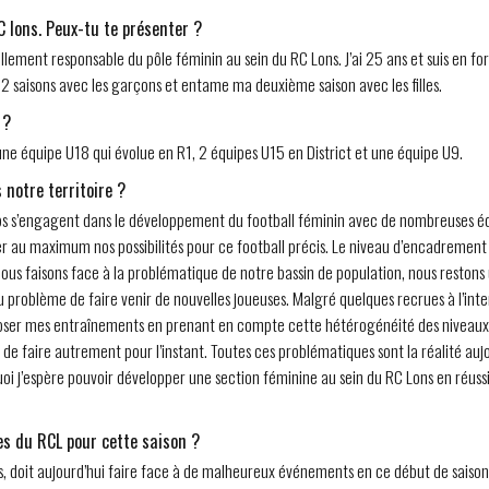
C lons. Peux-tu te présenter ?
ellement responsable du pôle féminin au sein du RC Lons. J’ai 25 ans et suis en f
 2 saisons avec les garçons et entame ma deuxième saison avec les filles.
 ?
une équipe U18 qui évolue en R1, 2 équipes U15 en District et une équipe U9.
 notre territoire ?
bs s’engagent dans le développement du football féminin avec de nombreuses équ
er au maximum nos possibilités pour ce football précis. Le niveau d’encadrement e
nous faisons face à la problématique de notre bassin de population, nous restons
au problème de faire venir de nouvelles joueuses. Malgré quelques recrues à l’in
poser mes entraînements en prenant en compte cette hétérogénéité des niveaux. E
 de faire autrement pour l’instant. Toutes ces problématiques sont la réalité a
uoi j’espère pouvoir développer une section féminine au sein du RC Lons en réussi
es du RCL pour cette saison ?
ans, doit aujourd’hui faire face à de malheureux événements en ce début de sais