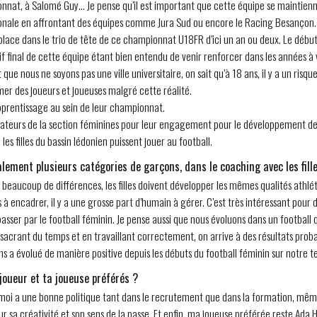
nat, à Salomé Guy… Je pense qu’il est important que cette équipe se maintienn
égionale en affrontant des équipes comme Jura Sud ou encore le Racing Besançon.
lace dans le trio de tête de ce championnat U18FR d’ici un an ou deux. Le débu
if final de cette équipe étant bien entendu de venir renforcer dans les années à
que nous ne soyons pas une ville universitaire, on sait qu’à 18 ans, il y a un risqu
er des joueurs et joueuses malgré cette réalité.
apprentissage au sein de leur championnat.
cateurs de la section féminines pour leur engagement pour le développement de 
les filles du bassin lédonien puissent jouer au football.
alement plusieurs catégories de garçons, dans le coaching avec les fill
as beaucoup de différences, les filles doivent développer les mêmes qualités athlé
res à encadrer, il y a une grosse part d’humain à gérer. C’est très intéressant po
asser par le football féminin. Je pense aussi que nous évoluons dans un football q
acrant du temps et en travaillant correctement, on arrive à des résultats proba
 a évolué de manière positive depuis les débuts du football féminin sur notre ter
 joueur et ta joueuse préférés ?
moi a une bonne politique tant dans le recrutement que dans la formation, même si
r sa créativité et son sens de la passe. Et enfin, ma joueuse préférée reste A