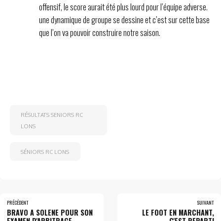
offensif, le score aurait été plus lourd pour l’équipe adverse.
une dynamique de groupe se dessine et c’est sur cette base
que l’on va pouvoir construire notre saison.
RÉSULTATS SENIORS RC
LONS
SÉNIORS RC LONS
PRÉCÉDENT
SUIVANT
BRAVO A SOLENE POUR SON
LE FOOT EN MARCHANT,
EXAMEN D'ARBITRAGE
C'EST REPARTI