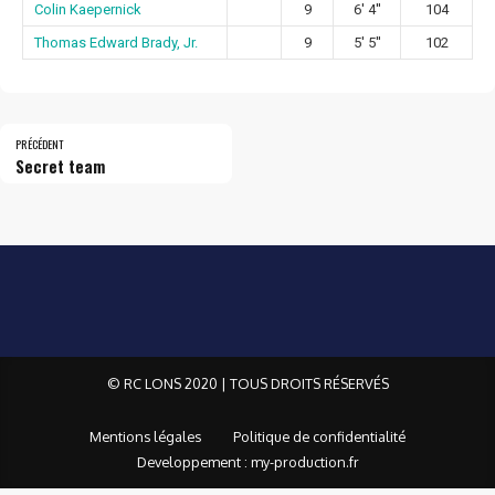
Colin Kaepernick
9
6' 4''
104
Thomas Edward Brady, Jr.
9
5' 5''
102
PRÉCÉDENT
Secret team
© RC LONS 2020 | TOUS DROITS RÉSERVÉS
Mentions légales
Politique de confidentialité
Developpement : my-production.fr