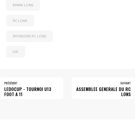
KPARK LONS
RC LONS
SPONSORS RC LONS
U15
PRÉCÉDENT
SUIVANT
LEDOCUP - TOURNOI U13
ASSEMBLEE GENERALE DU RC
FOOT A 11
LONS