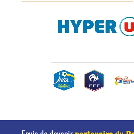
Envie de devenir
partenaire du R